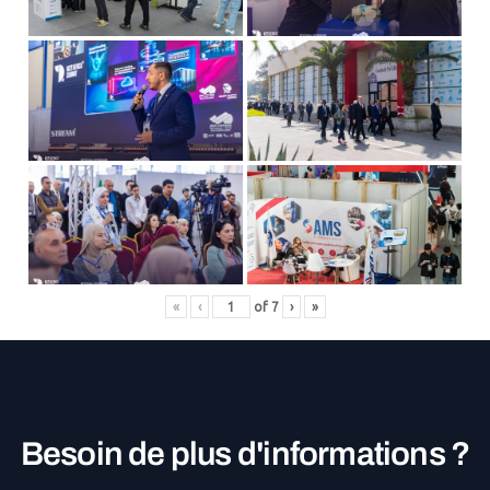
«
‹
of
7
›
»
B
e
s
o
i
n
d
e
p
l
u
s
d
'
i
n
f
o
r
m
a
t
i
o
n
s
?