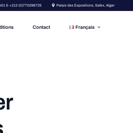
01 & +213 (0)770296725
Palais des Expositions, Safex, Alger
itions
Contact
Français
Français
English
h de l'Année !
ch d’Afrique
e
r
s