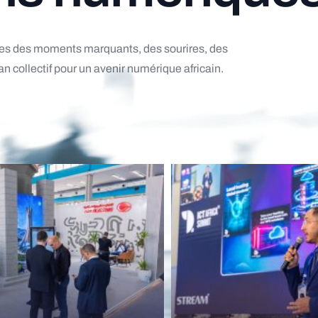
es
des
moments
marquants,
des
sourires,
des
lan
collectif
pour
un
avenir
numérique
africain.