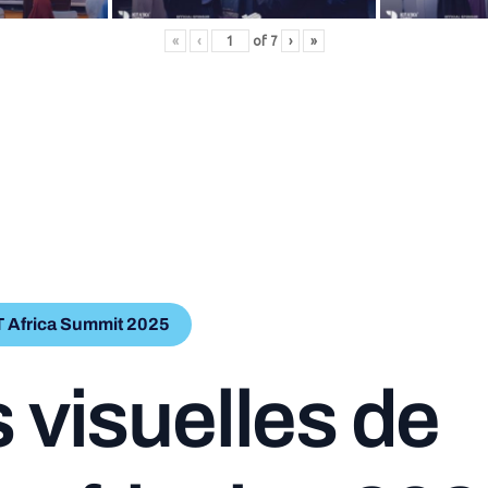
«
‹
of
7
›
»
T Africa Summit 2025
s
v
i
s
u
e
l
l
e
s
d
e