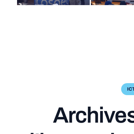
IC
A
r
c
h
i
v
e