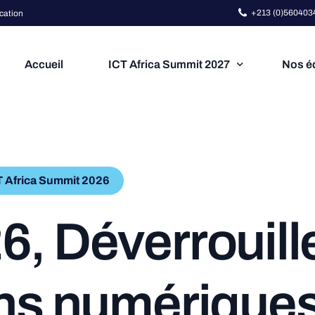
+213 (0)5604034
cation
Accueil
ICT Africa Summit 2027
Nos éd
Rejoignez l'Événement Tec
T Africa Summit 2026
Participez au plus grand événement te
2
6
,
D
é
v
e
r
r
o
u
i
l
l
Réservez votre stand
nsors
n
s
n
u
m
é
r
i
q
u
e