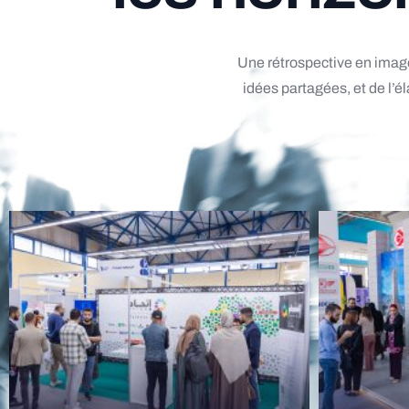
Info Utiles
Une
rétrospective
en
imag
idées
partagées,
et
de
l’é