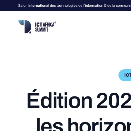
Salon
international
des technologies de l'information & de la communi
Evénement
Participant
IC
A Propos
Exposer
É
d
i
t
i
o
n
2
0
Programme
Visiteurs
Intervenants
Partenaires & Spo
l
e
s
h
o
r
i
z
o
Themes
Exposants