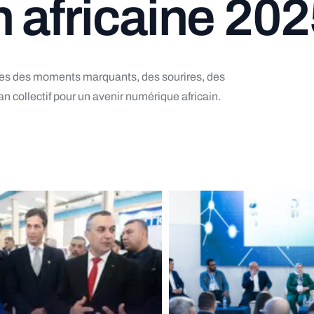
n
a
f
r
i
c
a
i
n
e
2
0
2
es
des
moments
marquants,
des
sourires,
des
lan
collectif
pour
un
avenir
numérique
africain.