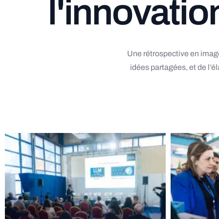
l
'
i
n
n
o
v
a
t
i
o
Une
rétrospective
en
imag
idées
partagées,
et
de
l’é