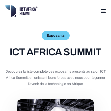
Exposants
I
C
T
A
F
R
I
C
A
S
U
M
M
I
T
Découvrez
la
liste
complète
des
exposants
présents
au
salon
ICT
Africa
Summit,
en
unissant
leurs
forces
avec
nous
pour
façonner
l’avenir
de
la
technologie
en
Afrique
Français