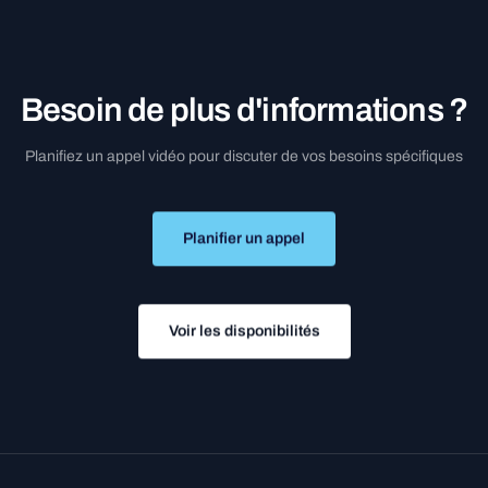
B
e
s
o
i
n
d
e
p
l
u
s
d
'
i
n
f
o
r
m
a
t
i
o
n
s
?
Planifiez
un
appel
vidéo
pour
discuter
de
vos
besoins
spécifiques
Planifier un appel
Voir les disponibilités